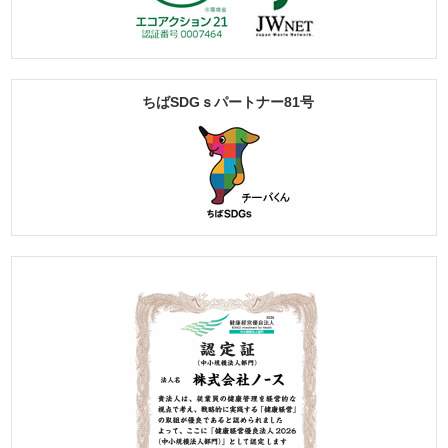
ちばSDGｓパートナー81号