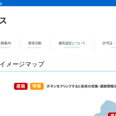
業
業務案内
環境活動
優良認定について
許可証・
Business
Eco action
Authorization
per
イメージマップ