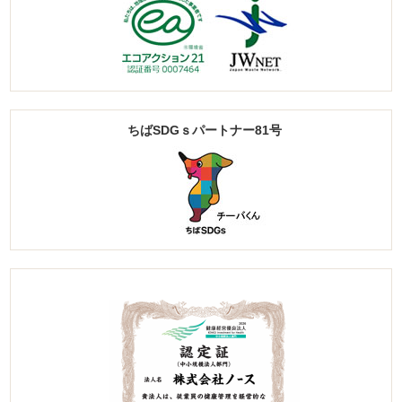
ちばSDGｓパートナー81号