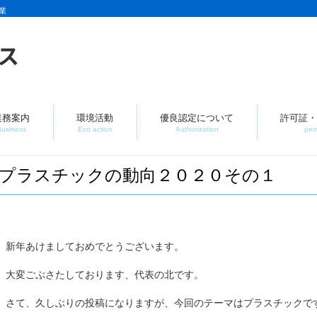
業
業務案内
環境活動
優良認定について
許可証・
Business
Eco action
Authorization
per
プラスチックの動向２０２０その１
新年あけましておめでとうございます。
大変ごぶさたしております、代表の北です。
さて、久しぶりの投稿になりますが、今回のテーマはプラスチックで