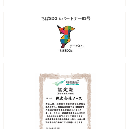
ちばSDGｓパートナー81号