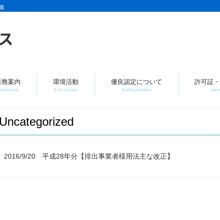
業
業務案内
環境活動
優良認定について
許可証・
Business
Eco action
Authorization
per
Uncategorized
2016/9/20
平成28年分【排出事業者様用法主な改正】