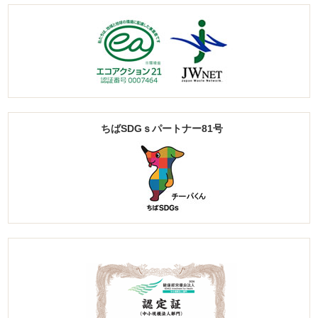
ちばSDGｓパートナー81号