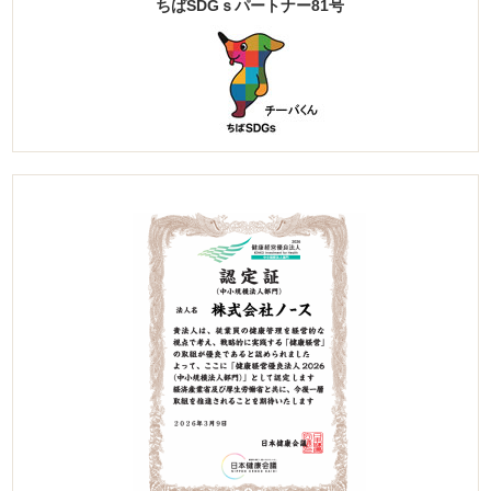
ちばSDGｓパートナー81号