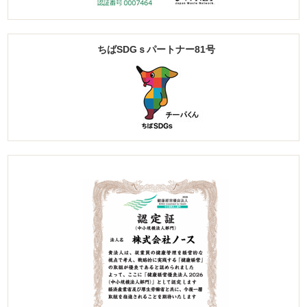
ちばSDGｓパートナー81号