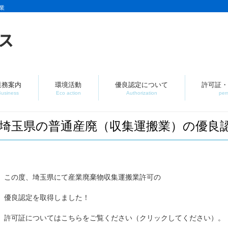
業
業務案内
環境活動
優良認定について
許可証・
Business
Eco action
Authorization
per
埼玉県の普通産廃（収集運搬業）の優良
この度、埼玉県にて産業廃棄物収集運搬業許可の
優良認定を取得しました！
許可証についてはこちらをご覧ください（クリックしてください）。