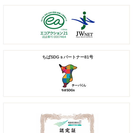
ちばSDGｓパートナー81号