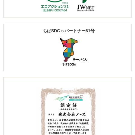
ちばSDGｓパートナー81号