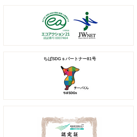
ちばSDGｓパートナー81号