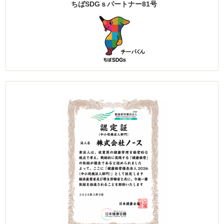
ちばSDGｓパートナー81号