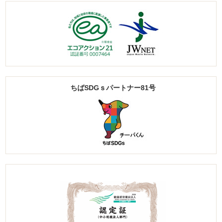
ちばSDGｓパートナー81号