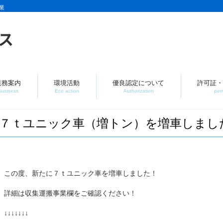
業
業務案内
環境活動
優良認定について
許可証・
Business
Eco action
Authorization
per
７ｔユニック車（増トン）を増車しまし
この度、新たに７ｔユニック車を増車しました！
詳細は収集運搬事業欄をご確認ください！
↓↓↓↓↓↓↓